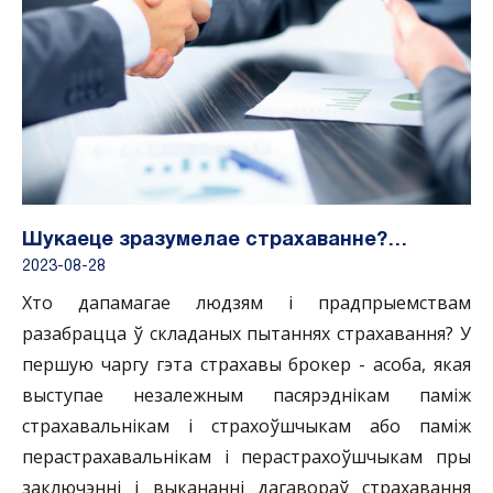
Шукаеце зразумелае страхаванне?…
2023-08-28
Хто дапамагае людзям і прадпрыемствам
разабрацца ў складаных пытаннях страхавання? У
першую чаргу гэта страхавы брокер - асоба, якая
выступае незалежным пасярэднікам паміж
страхавальнікам і страхоўшчыкам або паміж
перастрахавальнікам і перастрахоўшчыкам пры
заключэнні і выкананні дагавораў страхавання